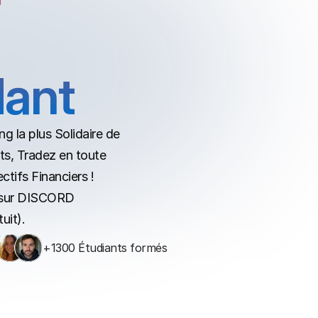
dant
 la plus Solidaire de 
s, Tradez en toute 
tifs Financiers !  
e sur DISCORD 
uit).
+1300 Étudiants formés