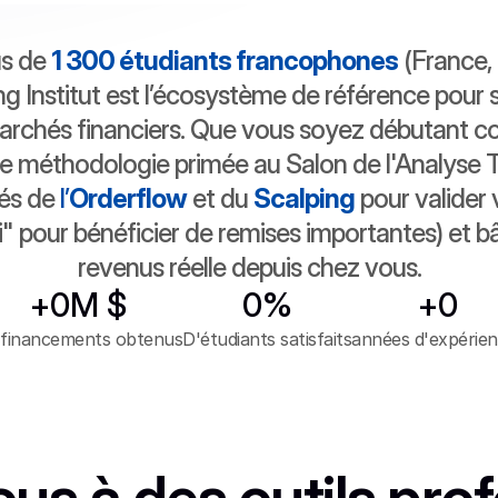
s de 
1 300 étudiants francophones
 (France, 
g Institut est l’écosystème de référence pour s
rchés financiers. Que vous soyez débutant co
re méthodologie primée au Salon de l'Analyse T
és de 
l’
Orderflow
 et du 
Scalping
 pour valider 
i" pour bénéficier de remises importantes) et bâ
revenus réelle depuis chez vous.
+
0
M $
0
%
+
0
 financements obtenus
D'étudiants satisfaits
années d'expérie