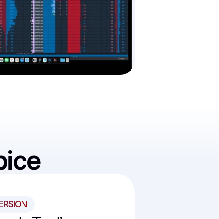
pice
ERSION