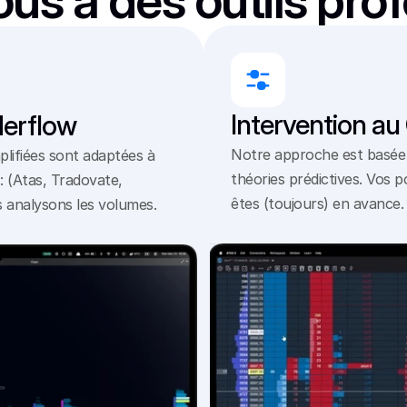
s à des outils pro
Intervention au
derflow
Notre approche est basée su
plifiées sont adaptées à 
théories prédictives. Vos p
: (Atas, Tradovate, 
êtes (toujours) en avance.
s analysons les volumes.